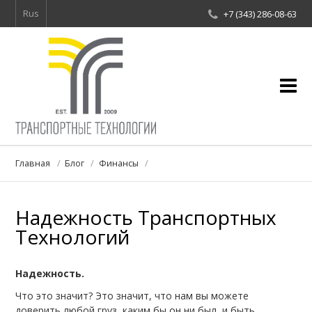
Rus
+7 (343) 286-08-63
Про компанию
Главная
Блог
Финансы
Услуги
Надежность Транспортных
Проекты и партнеры
Технологий
Блог
Надежность.
Контакты
Что это значит? Это значит, что нам вы можете
Обратная связь
доверить любой груз, каким бы он ни был, и быть